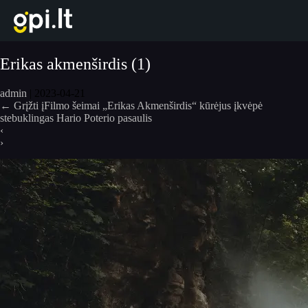
Eiti
prie
turinio
Erikas akmenširdis (1)
admin
|
2023-04-21
←
Grįžti įFilmo šeimai „Erikas Akmenširdis“ kūrėjus įkvėpė
stebuklingas Hario Poterio pasaulis
‹
›