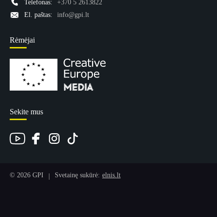
Telefonas:
+370 5 2613822
El. paštas:
info@gpi.lt
Rėmėjai
Sekite mus
© 2026 GPI
Svetainę sukūrė:
elnis.lt
|