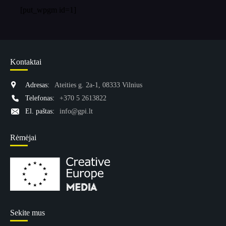
[put_wpgm id=1]
Kontaktai
Adresas:
Ateities g. 2a-1, 08333 Vilnius
Telefonas:
+370 5 2613822
El. paštas:
info@gpi.lt
Rėmėjai
Sekite mus