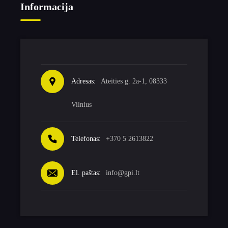
Informacija
Adresas:
Ateities g. 2a-1, 08333
Vilnius
Telefonas:
+370 5 2613822
El. paštas:
info@gpi.lt