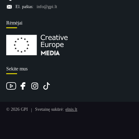
El. paštas:
info@gpi.lt
Rėmėjai
Sekite mus
© 2026 GPI
Svetainę sukūrė:
elnis.lt
|