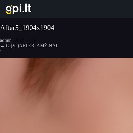
Eiti
prie
turinio
After5_1904x1904
admin
|
2023-11-16
←
Grįžti įAFTER. AMŽINAI
›