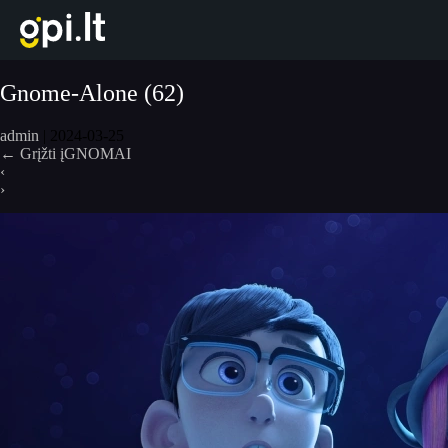
Eiti
prie
turinio
Gnome-Alone (62)
admin
|
2024-03-25
←
Grįžti įGNOMAI
‹
›