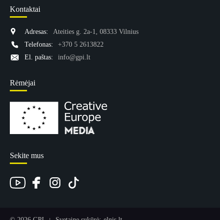
Kontaktai
Adresas:
Ateities g. 2a-1, 08333 Vilnius
Telefonas:
+370 5 2613822
El. paštas:
info@gpi.lt
Rėmėjai
Sekite mus
© 2026 GPI
Svetainę sukūrė:
elnis.lt