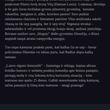
pasikviesti Piterio brolį dvynį Vilą (Damian Lewis). Linksmas, ištvirkęs
ir be galo žavus broliukas gyvena pilnavertį gyvenimą, kuriame
vakarėliai, merginos ir, aišku, kruvinos puotos! Savo puikiai
subalansuota charizma ir šimtamete patirtimi Vilas neužtrunka sukelti
chaosą ne tik tarp paauglių, bet ir tarp tėvų! Vegetarai tėvukai –
nebesusilaiko ir vėl prisimena tikrąjį kraujo skonį, amžinai įsimylėjęs
Rovanas susižavi savo „blogojo“ dėdės gyvenimo filosofija, o Klara
suspindi naujai atrasta vampyriška energija.
Tuo tarpu kaimynai pradeda jausti, kad kažkas čia ne taip – buvęs
policininkas Džaredas vis labiau įtaria, kad Radliai slepia kažką
tamsaus.
„Laisvo elgesio šeimynėlė“ – žaisminga ir stilinga, kupina aštraus
britiško humoro ir netikėtų posūkių komedija apie šeimos paslaptis,
pirmąją meilę ir visą linksmų krūvą kuriozinių situacijų – kino
teatruose nuo spalio 25 dienos. Galbūt nenorėtumėte tokių kaimynų,
tačiau pamatyti šį filmą kino teatruose – smagi pramoga!