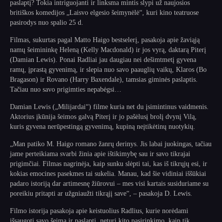
paslaptį? Tokia intriguojanti ir linksma mintis slypi už naujosios
britiškos komedijos „Laisvo elgesio šeimynėlė“, kuri kino teatruose
pasirodys nuo spalio 25 d.
Filmas, sukurtas pagal Matto Haigo bestselerį, pasakoja apie žaviąją
namų šeimininkę Heleną (Kelly Macdonald) ir jos vyrą, daktarą Piterį
(Damian Lewis). Ponai Radliai jau daugiau nei dešimtmetį gyvena
ramų, įprastą gyvenimą, ir slepia nuo savo paauglių vaikų, Klaros (Bo
Bragason) ir Rovano (Harry Baxendale), tamsias giminės paslaptis.
Tačiau nuo savo prigimties nepabėgsi…
Damian Lewis („Milijardai“) filme kuria net du įsimintinus vaidmenis.
Aktorius įkūnija šeimos galvą Piterį ir jo pašėlusį brolį dvynį Vilą,
kuris gyvena nerūpestingą gyvenimą, kupiną neįtikėtinų nuotykių.
„Man patiko M. Haigo romano žanrų derinys. Jis labai juokingas, tačiau
jame perteikiama svarbi žinia apie ištikimybę sau ir savo tikrajai
prigimčiai. Filmas nagrinėja, kaip sunku slėpti tai, kas iš tikrųjų esi, ir
kokias emocines pasekmes tai sukelia. Manau, kad šie vidiniai iššūkiai
padaro istoriją dar artimesnę žiūrovui – mes visi kartais susiduriame su
poreikiu pritapti ar užgniaužti tikrąjį save“, – pasakoja D. Lewis.
Filmo istorija pasakoja apie keistuolius Radlius, kurie norėdami
išsaugoti savo šeimą ir paslaptį, neturi kito pasirinkimo, kaip tik