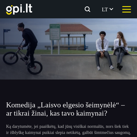
Eiti
prie
LT
turinio
Komedija „Laisvo elgesio šeimynėlė“ –
ar tikrai žinai, kas tavo kaimynai?
Ką darytumėte, jei paaiškėtų, kad jūsų visiškai normalūs, nors šiek tiek
ir išblyškę kaimynai puikiai slepia netikėtą, galbūt šimtmečius saugomą,