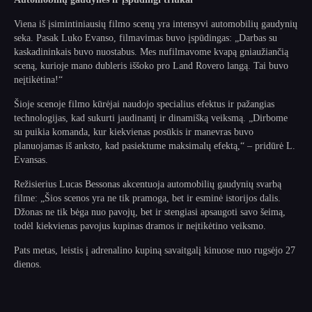
Viena iš įsimintiniausių filmo scenų yra intensyvi automobilių gaudynių
seka. Pasak Luko Evanso, filmavimas buvo įspūdingas: „Darbas su
kaskadininkais buvo nuostabus. Mes nufilmavome kvapą gniaužiančią
sceną, kurioje mano dubleris iššoko pro Land Rovero langą. Tai buvo
neįtikėtina!“
Šioje scenoje filmo kūrėjai naudojo specialius efektus ir pažangias
technologijas, kad sukurti jaudinantį ir dinamišką veiksmą. „Dirbome
su puikia komanda, kur kiekvienas posūkis ir manevras buvo
planuojamas iš anksto, kad pasiektume maksimalų efektą,“ – pridūrė L.
Evansas.
Režisierius Lucas Bessonas akcentuoja automobilių gaudynių svarbą
filme: „Šios scenos yra ne tik pramoga, bet ir esminė istorijos dalis.
Džonas ne tik bėga nuo pavojų, bet ir stengiasi apsaugoti savo šeimą,
todėl kiekvienas pavojus kupinas dramos ir neįtikėtino veiksmo.
Pats metas, leistis į adrenalino kupiną savaitgalį kinuose nuo rugsėjo 27
dienos.