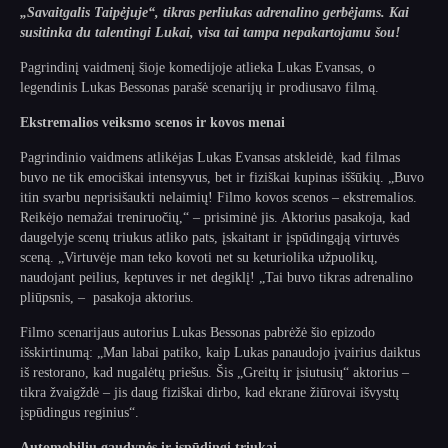
„Savaitgalis Taipėjuje“, tikras perliukas adrenalino gerbėjams. Kai
susitinka du talentingi Lukai, visa tai tampa nepakartojamu šou!
Pagrindinį vaidmenį šioje komedijoje atlieka Lukas Evansas, o
legendinis Lukas Bessonas parašė scenarijų ir prodiusavo filmą.
Ekstremalios veiksmo scenos ir kovos menai
Pagrindinio vaidmens atlikėjas Lukas Evansas atskleidė, kad filmas
buvo ne tik emociškai intensyvus, bet ir fiziškai kupinas iššūkių. „Buvo
itin svarbu neprisišaukti nelaimių! Filmo kovos scenos – ekstremalios.
Reikėjo nemažai treniruočių,“ – prisiminė jis. Aktorius pasakoja, kad
daugelyje scenų triukus atliko pats, įskaitant ir įspūdingąją virtuvės
sceną. „Virtuvėje man teko kovoti net su keturiolika užpuolikų,
naudojant peilius, keptuves ir net degiklį! „Tai buvo tikras adrenalino
pliūpsnis, – pasakoja aktorius.
Filmo scenarijaus autorius Lukas Bessonas pabrėžė šio epizodo
išskirtinumą: „Man labai patiko, kaip Lukas panaudojo įvairius daiktus
iš restorano, kad nugalėtų priešus. Šis „Greitų ir įsiutusių“ aktorius –
tikra žvaigždė – jis daug fiziškai dirbo, kad ekrane žiūrovai išvystų
įspūdingus reginius“.
Automobilių gaudynės ir įspūdingi triukai