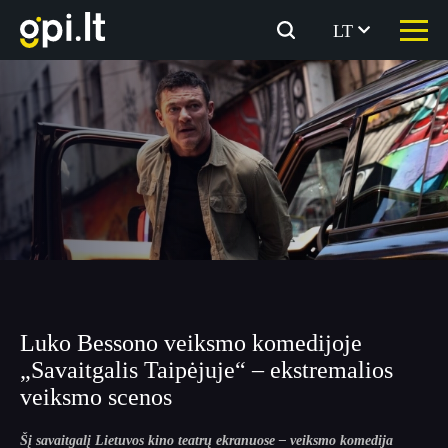
Eiti
prie
LT
turinio
Luko Bessono veiksmo komedijoje
„Savaitgalis Taipėjuje“ – ekstremalios
veiksmo scenos
Šį savaitgalį Lietuvos kino teatrų ekranuose – veiksmo komedija