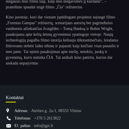
mėgausis šiuo filmu taip, kaip mes mėgavomės jį kurdami“, –
pranešime spaudai teigė filmo „Čia“ režisierius.
Kino juostoje, kuri dar vienam įspūdingam projektui sujungė filmo
„Forestas Gampas“ režisierių, scenarijaus autorių bei pagrindinius
vaidmenis atliekančias žvaigždes – Tomą Hanksą ir Robin Wright,
pasakojama apie kelių šeimų gyvenimus ypatingoje vietoje. Naujų
technologijų pagalba filmo istorija keliauja tūkstantmečiais, leisdama
žiūrovams stebėti laiko tėkmę ir pajausti kaip keičiasi visas pasaulis ir
mes jame. Tai epinis pasakojimas apie meilę, netektis, juoką ir
gyvenimą, kuris nutinka ČIA. Tai unikali kino patirtis, kurios dar
niekada nepatyrėme.
Kontaktai
Adresas:
Ateities g. 2a-1, 08333 Vilnius
Telefonas:
+370 5 2613822
El. paštas:
info@gpi.lt