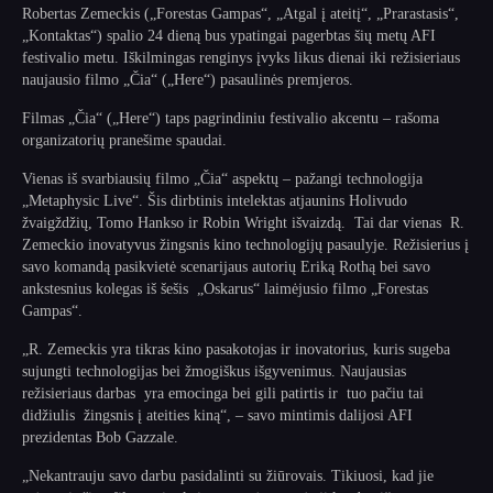
Robertas Zemeckis („Forestas Gampas“, „Atgal į ateitį“, „Prarastasis“,
„Kontaktas“) spalio 24 dieną bus ypatingai pagerbtas šių metų AFI
festivalio metu. Iškilmingas renginys įvyks likus dienai iki režisieriaus
naujausio filmo „Čia“ („Here“) pasaulinės premjeros.
Filmas „Čia“ („Here“) taps pagrindiniu festivalio akcentu – rašoma
organizatorių pranešime spaudai.
Vienas iš svarbiausių filmo „Čia“ aspektų – pažangi technologija
„Metaphysic Live“. Šis dirbtinis intelektas atjaunins Holivudo
žvaigždžių, Tomo Hankso ir Robin Wright išvaizdą. Tai dar vienas R.
Zemeckio inovatyvus žingsnis kino technologijų pasaulyje. Režisierius į
savo komandą pasikvietė scenarijaus autorių Eriką Rothą bei savo
ankstesnius kolegas iš šešis „Oskarus“ laimėjusio filmo „Forestas
Gampas“.
„R. Zemeckis yra tikras kino pasakotojas ir inovatorius, kuris sugeba
sujungti technologijas bei žmogiškus išgyvenimus. Naujausias
režisieriaus darbas yra emocinga bei gili patirtis ir tuo pačiu tai
didžiulis žingsnis į ateities kiną“, – savo mintimis dalijosi AFI
prezidentas Bob Gazzale.
„Nekantrauju savo darbu pasidalinti su žiūrovais. Tikiuosi, kad jie