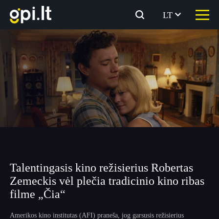
Eiti
prie
LT
turinio
Talentingasis kino režisierius Robertas
Zemeckis vėl plečia tradicinio kino ribas
filme „Čia“
Amerikos kino institutas (AFI) praneša, jog garsusis režisierius