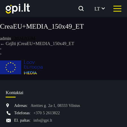
Eiti
prie
LT
turinio
CreaEU+MEDIA_150x49_ET
admin
|
2024-03-04
←
Grįžti įCreaEU+MEDIA_150x49_ET
‹
›
Kontaktai
Adresas:
Ateities g. 2a-1, 08333 Vilnius
Telefonas:
+370 5 2613822
El. paštas:
info@gpi.lt